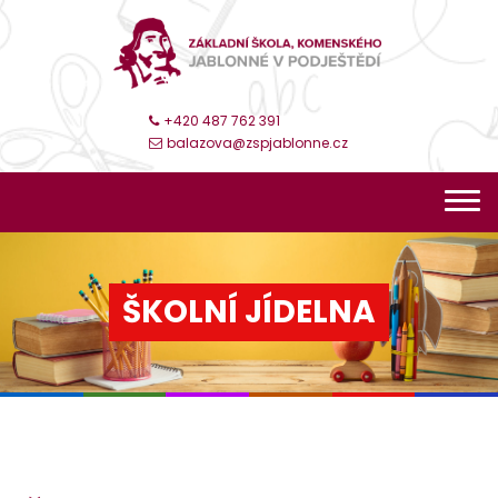
+420 487 762 391
balazova@zspjablonne.cz
ŠKOLNÍ JÍDELNA