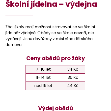
Školní jídelna
– výdejna
Žáci školy mají možnost stravovat se ve školní
jídelně-výdejně. Obědy se ve škole nevaří, ale
vydávají. Jsou dováženy z místního dětského
domova.
Ceny obědů pro žáky
7–10 let
34 Kč
11–14 let
36 Kč
nad 15 let
44 Kč
Výdej obědů