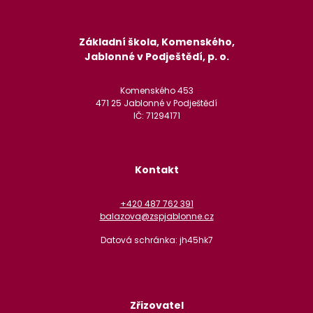
Základní škola, Komenského,
Jablonné v Podještědí, p. o.
Komenského 453
471 25 Jablonné v Podještědí
IČ: 71294171
Kontakt
+420 487 762 391
balazova@zspjablonne.cz
Datová schránka: jh45hk7
Zřizovatel