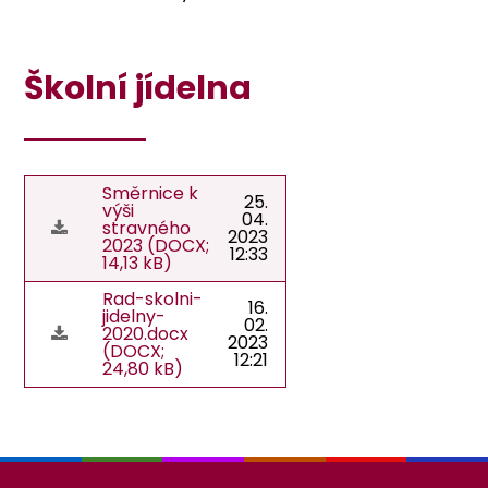
Školní jídelna
Směrnice k
25.
výši
04.
stravného
2023
2023 (DOCX;
12:33
14,13 kB)
Rad-skolni-
16.
jidelny-
02.
2020.docx
2023
(DOCX;
12:21
24,80 kB)